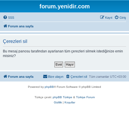
forum.yenidir.com
SSS
Kayıt
Giriş
Forum ana sayfa
Çerezleri sil
Bu mesaj panosu tarafından ayarlanan tüm çerezleri silmek istediğinize emin
misiniz?
Forum ana sayfa
Bize ulaşın
Çerezleri sil
Tüm zamanlar
UTC+03:00
Powered by
phpBB
® Forum Software © phpBB Limited
Türkçe çeviri:
phpBB Türkiye
&
Türkiye Forum
Gizlilik
|
Koşullar