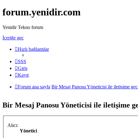
forum.yenidir.com
Yenidir Tekno forum
İçeriğe geç
Hızlı bağlantılar
SSS
Giriş
Kayıt
Forum ana sayfa
Bir Mesaj Panosu Yöneticisi ile iletişime geç
Bir Mesaj Panosu Yöneticisi ile iletişime g
Alıcı:
Yönetici