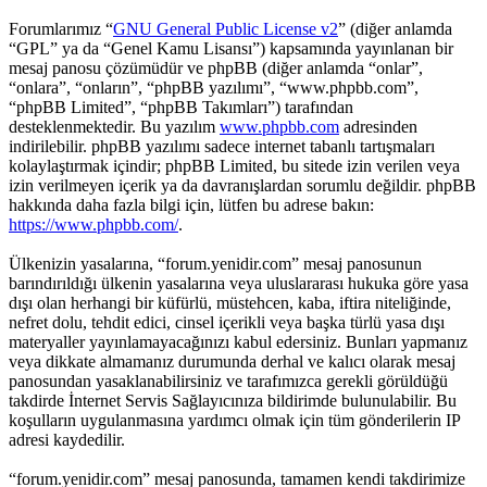
Forumlarımız “
GNU General Public License v2
” (diğer anlamda
“GPL” ya da “Genel Kamu Lisansı”) kapsamında yayınlanan bir
mesaj panosu çözümüdür ve phpBB (diğer anlamda “onlar”,
“onlara”, “onların”, “phpBB yazılımı”, “www.phpbb.com”,
“phpBB Limited”, “phpBB Takımları”) tarafından
desteklenmektedir. Bu yazılım
www.phpbb.com
adresinden
indirilebilir. phpBB yazılımı sadece internet tabanlı tartışmaları
kolaylaştırmak içindir; phpBB Limited, bu sitede izin verilen veya
izin verilmeyen içerik ya da davranışlardan sorumlu değildir. phpBB
hakkında daha fazla bilgi için, lütfen bu adrese bakın:
https://www.phpbb.com/
.
Ülkenizin yasalarına, “forum.yenidir.com” mesaj panosunun
barındırıldığı ülkenin yasalarına veya uluslararası hukuka göre yasa
dışı olan herhangi bir küfürlü, müstehcen, kaba, iftira niteliğinde,
nefret dolu, tehdit edici, cinsel içerikli veya başka türlü yasa dışı
materyaller yayınlamayacağınızı kabul edersiniz. Bunları yapmanız
veya dikkate almamanız durumunda derhal ve kalıcı olarak mesaj
panosundan yasaklanabilirsiniz ve tarafımızca gerekli görüldüğü
takdirde İnternet Servis Sağlayıcınıza bildirimde bulunulabilir. Bu
koşulların uygulanmasına yardımcı olmak için tüm gönderilerin IP
adresi kaydedilir.
“forum.yenidir.com” mesaj panosunda, tamamen kendi takdirimize