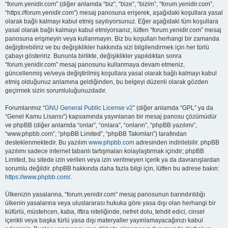
“forum.yenidir.com” (diğer anlamda “biz”, “bize”, “bizim”, “forum.yenidir.com”,
“https://forum.yenidir.com”) mesaj panosuna erişerek, aşağıdaki koşullara yasal
olarak bağlı kalmayı kabul etmiş sayılıyorsunuz. Eğer aşağıdaki tüm koşullara
yasal olarak bağlı kalmayı kabul etmiyorsanız, lütfen “forum.yenidir.com” mesaj
panosuna erişmeyin veya kullanmayın. Biz bu koşulları herhangi bir zamanda
değiştirebiliriz ve bu değişiklikler hakkında sizi bilgilendirmek için her türlü
çabayı gösteririz. Bununla birlikte, değişiklikler yapıldıktan sonra
“forum.yenidir.com” mesaj panosunu kullanmaya devam etmeniz,
güncellenmiş ve/veya değiştirilmiş koşullara yasal olarak bağlı kalmayı kabul
etmiş olduğunuz anlamına geldiğinden, bu belgeyi düzenli olarak gözden
geçirmek sizin sorumluluğunuzdadır.
Forumlarımız “
GNU General Public License v2
” (diğer anlamda “GPL” ya da
“Genel Kamu Lisansı”) kapsamında yayınlanan bir mesaj panosu çözümüdür
ve phpBB (diğer anlamda “onlar”, “onlara”, “onların”, “phpBB yazılımı”,
“www.phpbb.com”, “phpBB Limited”, “phpBB Takımları”) tarafından
desteklenmektedir. Bu yazılım
www.phpbb.com
adresinden indirilebilir. phpBB
yazılımı sadece internet tabanlı tartışmaları kolaylaştırmak içindir; phpBB
Limited, bu sitede izin verilen veya izin verilmeyen içerik ya da davranışlardan
sorumlu değildir. phpBB hakkında daha fazla bilgi için, lütfen bu adrese bakın:
https://www.phpbb.com/
.
Ülkenizin yasalarına, “forum.yenidir.com” mesaj panosunun barındırıldığı
ülkenin yasalarına veya uluslararası hukuka göre yasa dışı olan herhangi bir
küfürlü, müstehcen, kaba, iftira niteliğinde, nefret dolu, tehdit edici, cinsel
içerikli veya başka türlü yasa dışı materyaller yayınlamayacağınızı kabul