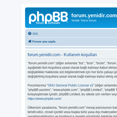
forum.yenidir.com
Yenidir Tekno forum
SSS
Forum ana sayfa
forum.yenidir.com - Kullanım koşulları
“forum.yenidir.com” (diğer anlamda “biz”, “bize”, “bizim”, “foru
aşağıdaki tüm koşullara yasal olarak bağlı kalmayı kabul etmiy
değişiklikler hakkında sizi bilgilendirmek için her türlü çabay
değiştirilmiş koşullara yasal olarak bağlı kalmayı kabul etmiş
Forumlarımız “
GNU General Public License v2
” (diğer anlamda
“phpBB yazılımı”, “www.phpbb.com”, “phpBB Limited”, “phpBB Ta
kolaylaştırmak içindir; phpBB Limited, bu sitede izin verilen ve
https://www.phpbb.com/
.
Ülkenizin yasalarına, “forum.yenidir.com” mesaj panosunun barınd
tehdit edici, cinsel içerikli veya başka türlü yasa dışı mater
yasaklanabilirsiniz ve tarafımızca gerekli görüldüğü takdirde İn