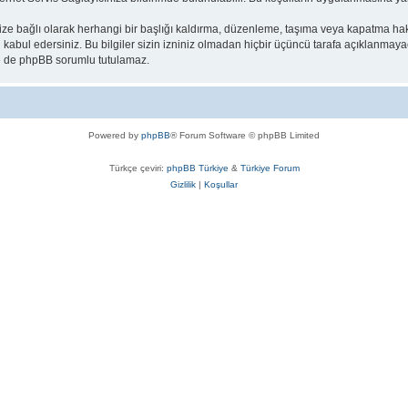
e bağlı olarak herhangi bir başlığı kaldırma, düzenleme, taşıma veya kapatma hakkı
ni kabul edersiniz. Bu bilgiler sizin izniniz olmadan hiçbir üçüncü tarafa açıklanmaya
 ne de phpBB sorumlu tutulamaz.
Powered by
phpBB
® Forum Software © phpBB Limited
Türkçe çeviri:
phpBB Türkiye
&
Türkiye Forum
Gizlilik
|
Koşullar