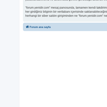
“forum.yenidir.com” mesaj panosunda, tamamen kendi takdirimiz
her girdiğiniz bilginin bir veritabanı içerisinde saklanabileceği
herhangi bir siber saldırı girişiminden ne “forum.yenidir.com”
Forum ana sayfa