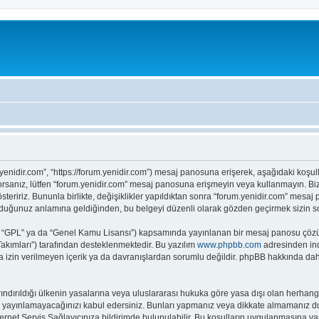
m.yenidir.com”, “https://forum.yenidir.com”) mesaj panosuna erişerek, aşağıdaki koşu
orsanız, lütfen “forum.yenidir.com” mesaj panosuna erişmeyin veya kullanmayın. Biz 
ı gösteririz. Bununla birlikte, değişiklikler yapıldıktan sonra “forum.yenidir.com” 
 olduğunuz anlamına geldiğinden, bu belgeyi düzenli olarak gözden geçirmek sizin 
 “GPL” ya da “Genel Kamu Lisansı”) kapsamında yayınlanan bir mesaj panosu çözüm
kımları”) tarafından desteklenmektedir. Bu yazılım
www.phpbb.com
adresinden indi
ya izin verilmeyen içerik ya da davranışlardan sorumlu değildir. phpBB hakkında daha 
ırıldığı ülkenin yasalarına veya uluslararası hukuka göre yasa dışı olan herhangi bi
yaller yayınlamayacağınızı kabul edersiniz. Bunları yapmanız veya dikkate almamanı
ternet Servis Sağlayıcınıza bildirimde bulunulabilir. Bu koşulların uygulanmasına yar