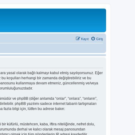
Kayıt
Giriş
llara yasal olarak bağlı kalmayı kabul etmiş sayılıyorsunuz. Eğer
bu koşulları herhangi bir zamanda değiştirebiliriz ve bu
mesaj panosunu kullanmaya devam etmeniz, güncellenmiş ve/veya
sorumluluğunuzdadır.
üdür ve phpBB (diğer anlamda “onlar”, “onlara”, “onların”,
rilebilir. phpBB yazılımı sadece internet tabanlı tartışmaları
fazla bilgi için, lütfen bu adrese bakın:
r küfürlü, müstehcen, kaba, iftira niteliğinde, nefret dolu,
z durumunda derhal ve kalıcı olarak mesaj panosundan
dımcı olmak için tüm gönderilerin IP adresi kaydedilir.