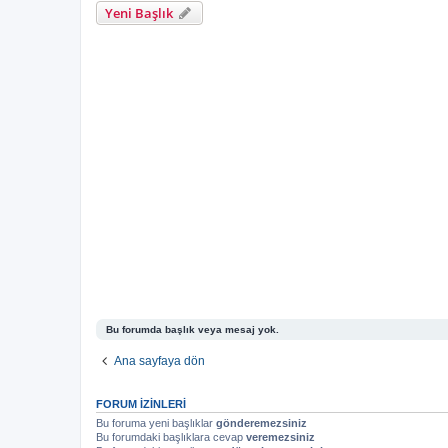
Yeni Başlık
Bu forumda başlık veya mesaj yok.
Ana sayfaya dön
FORUM IZINLERI
Bu foruma yeni başlıklar
gönderemezsiniz
Bu forumdaki başlıklara cevap
veremezsiniz