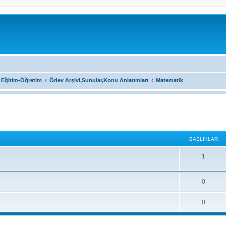
r Eğitim-Öğretim
Ödev Arşivi,Sunular,Konu Anlatımları
Matematik
BAŞLIKLAR
B
1
a
B
0
ş
a
l
B
0
ş
ı
a
l
k