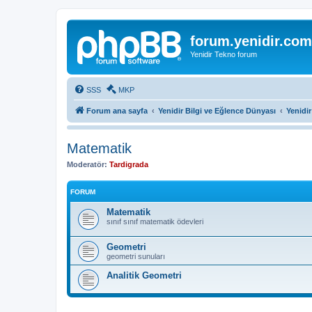
forum.yenidir.com
Yenidir Tekno forum
SSS
MKP
Forum ana sayfa
Yenidir Bilgi ve Eğlence Dünyası
Yenidi
Matematik
Moderatör:
Tardigrada
FORUM
Matematik
sınıf sınıf matematik ödevleri
Geometri
geometri sunuları
Analitik Geometri