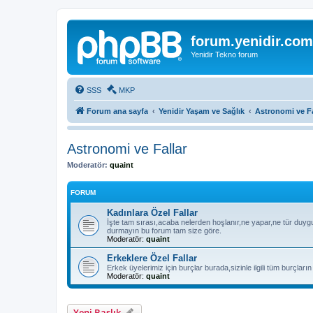
forum.yenidir.com
Yenidir Tekno forum
SSS
MKP
Forum ana sayfa
Yenidir Yaşam ve Sağlık
Astronomi ve Fa
Astronomi ve Fallar
Moderatör:
quaint
FORUM
Kadınlara Özel Fallar
İşte tam sırası,acaba nelerden hoşlanır,ne yapar,ne tür duygul
durmayın bu forum tam size göre.
Moderatör:
quaint
Erkeklere Özel Fallar
Erkek üyelerimiz için burçlar burada,sizinle ilgili tüm burçların
Moderatör:
quaint
Yeni Başlık