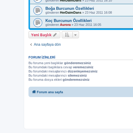
gönderen
HerDaimDans
»
23 Haz 2011 16:10
Boğa Burcunun Özellikleri
gönderen
HerDaimDans
»
23 Haz 2011 16:08
Koç Burcunun Özellikleri
gönderen
Aurora
»
23 Haz 2011 16:05
Yeni Başlık
Ana sayfaya dön
FORUM IZINLERI
Bu foruma yeni başlıklar
gönderemezsiniz
Bu forumdaki başlıklara cevap
veremezsiniz
Bu forumdaki mesajlarınızı
düzenleyemezsiniz
Bu forumdaki mesajlarınızı
silemezsiniz
Bu foruma dosya ekleri
gönderemezsiniz
Forum ana sayfa