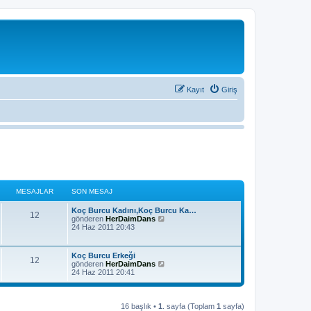
Kayıt
Giriş
MESAJLAR
SON MESAJ
S
Koç Burcu Kadını,Koç Burcu Ka…
M
12
o
S
gönderen
HerDaimDans
n
o
24 Haz 2011 20:43
e
m
n
e
m
s
s
e
S
Koç Burcu Erkeği
M
12
a
s
o
S
gönderen
HerDaimDans
a
j
a
n
o
24 Haz 2011 20:41
j
e
m
n
ı
j
e
m
g
s
s
e
ö
l
a
s
16 başlık •
1
. sayfa (Toplam
1
sayfa)
r