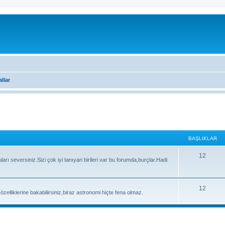
llar
BAŞLIKLAR
B
12
arı seversiniz.Sizi çok iyi tanıyan birileri var bu forumda,burçlar.Hadi
a
ş
B
12
 özelliklerine bakabilirsiniz,biraz astronomi hiçte fena olmaz.
l
a
ı
ş
k