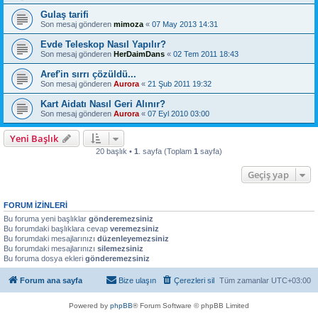
Gulaş tarifi
Son mesaj gönderen
mimoza
«
07 May 2013 14:31
Evde Teleskop Nasıl Yapılır?
Son mesaj gönderen
HerDaimDans
«
02 Tem 2011 18:43
Aref'in sırrı çözüldü...
Son mesaj gönderen
Aurora
«
21 Şub 2011 19:32
Kart Aidatı Nasıl Geri Alınır?
Son mesaj gönderen
Aurora
«
07 Eyl 2010 03:00
Yeni Başlık
20 başlık •
1
. sayfa (Toplam
1
sayfa)
Geçiş yap
FORUM IZINLERI
Bu foruma yeni başlıklar
gönderemezsiniz
Bu forumdaki başlıklara cevap
veremezsiniz
Bu forumdaki mesajlarınızı
düzenleyemezsiniz
Bu forumdaki mesajlarınızı
silemezsiniz
Bu foruma dosya ekleri
gönderemezsiniz
Forum ana sayfa
Bize ulaşın
Çerezleri sil
Tüm zamanlar
UTC+03:00
Powered by
phpBB
® Forum Software © phpBB Limited