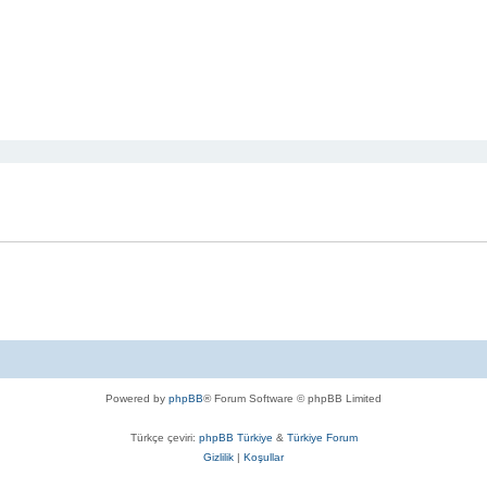
Powered by
phpBB
® Forum Software © phpBB Limited
Türkçe çeviri:
phpBB Türkiye
&
Türkiye Forum
Gizlilik
|
Koşullar