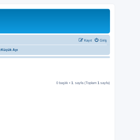
Kayıt
Giriş
 :Küçük Ayı
0 başlık •
1
. sayfa (Toplam
1
sayfa)