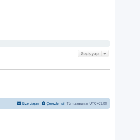
Geçiş yap
Bize ulaşın
Çerezleri sil
Tüm zamanlar
UTC+03:00