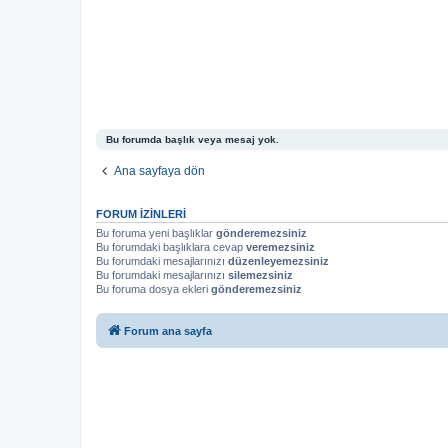
Bu forumda başlık veya mesaj yok.
Ana sayfaya dön
FORUM IZINLERI
Bu foruma yeni başlıklar
gönderemezsiniz
Bu forumdaki başlıklara cevap
veremezsiniz
Bu forumdaki mesajlarınızı
düzenleyemezsiniz
Bu forumdaki mesajlarınızı
silemezsiniz
Bu foruma dosya ekleri
gönderemezsiniz
Forum ana sayfa