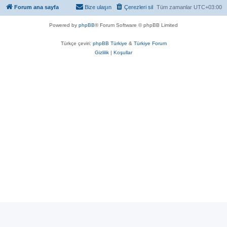
Forum ana sayfa
Bize ulaşın
Çerezleri sil
Tüm zamanlar
UTC+03:00
Powered by
phpBB
® Forum Software © phpBB Limited
Türkçe çeviri:
phpBB Türkiye
&
Türkiye Forum
Gizlilik
|
Koşullar