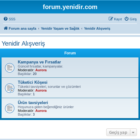
forum.yenidir.com
SSS
Kayıt
Giriş
Forum ana sayfa
Yenidir Yaşam ve Sağlık
Yenidir Alışveriş
Yenidir Alışveriş
Forum
Kampanya ve Fırsatlar
Güncel fırsatlar, kampanyalar.
Moderatör:
Aurora
Başlıklar:
20
Tüketici Köşesi
Tüketici tavsiyeleri, sorunlar ve çözümleri
Moderatör:
Aurora
Başlıklar:
1
Ürün tavsiyeleri
Hoşunuza giden beğendiğiniz ürünler
Moderatör:
Aurora
Başlıklar:
3
Geçiş yap