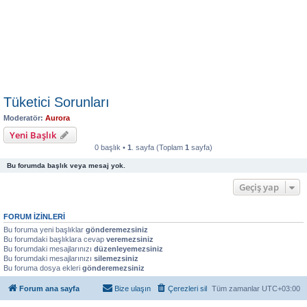
Tüketici Sorunları
Moderatör:
Aurora
Yeni Başlık
0 başlık •
1
. sayfa (Toplam
1
sayfa)
Bu forumda başlık veya mesaj yok.
Geçiş yap
FORUM IZINLERI
Bu foruma yeni başlıklar
gönderemezsiniz
Bu forumdaki başlıklara cevap
veremezsiniz
Bu forumdaki mesajlarınızı
düzenleyemezsiniz
Bu forumdaki mesajlarınızı
silemezsiniz
Bu foruma dosya ekleri
gönderemezsiniz
Forum ana sayfa
Bize ulaşın
Çerezleri sil
Tüm zamanlar
UTC+03:00