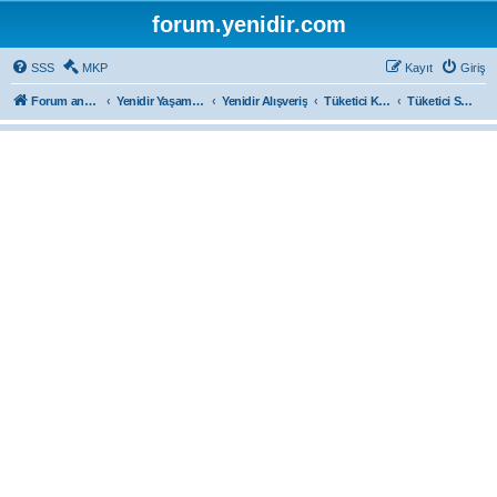
forum.yenidir.com
SSS
MKP
Kayıt
Giriş
Forum ana sayfa
Yenidir Yaşam ve Sağlık
Yenidir Alışveriş
Tüketici Köşesi
Tüketici Sorunları