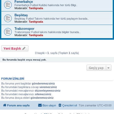
Fenerbahçe
Fenerbahçe Futbol Kulübü hakkında her türlü Bilgi..
Moderatör:
Tardigrada
Beşiktaş
Beşiktaş Futbol Takımı hakkında her türlü paylaşım burada..
Moderatör:
Tardigrada
Trabzonspor
Trabzonspor Futbol takımı hakkkında bilgiler burada..
Moderatör:
Tardigrada
Yeni Başlık
0 başlık •
1
. sayfa (Toplam
1
sayfa)
Bu forumda başlık veya mesaj yok.
Geçiş yap
FORUM IZINLERI
Bu foruma yeni başlıklar
gönderemezsiniz
Bu forumdaki başlıklara cevap
veremezsiniz
Bu forumdaki mesajlarınızı
düzenleyemezsiniz
Bu forumdaki mesajlarınızı
silemezsiniz
Bu foruma dosya ekleri
gönderemezsiniz
Forum ana sayfa
Bize ulaşın
Çerezleri sil
Tüm zamanlar
UTC+03:00