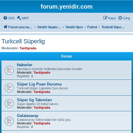
forum.yenidir.com
SSS
MKP
Kayıt
Giriş
Forum ana sayfa
Yenidir Yaşam ve Sağlık
Yenidir Spor
Futbol
Turkcell Süperlig
Turkcell Süperlig
Moderatör:
Tardigrada
Forum
Haberler
takımların transfer bültenleri,basından kesitler
Moderatör:
Tardigrada
Başlıklar:
1
Süper Lig Puan Durumu
Türkcell Süper Ligindeki Son durum
Moderatör:
Tardigrada
Süper lig Takımları
Süper ligdeki 18 futbol takımı
Moderatör:
Tardigrada
Galatasaray
Galatasaray hakkındaki her türlü şey..
Moderatör:
Tardigrada
Başlıklar:
2