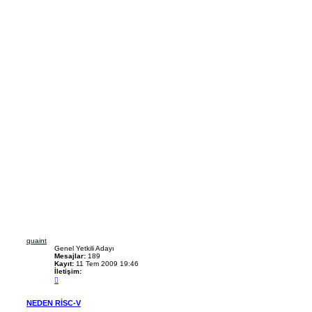
quaint
Genel Yetkili Adayı
Mesajlar:
189
Kayıt:
11 Tem 2009 19:46
İletişim:
İ
l
e
t
NEDEN RISC-V
i