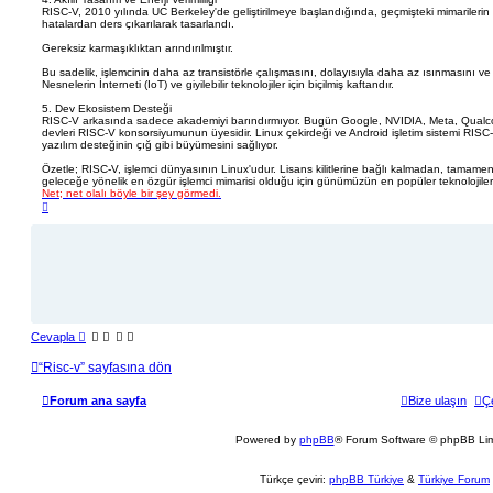
RISC-V, 2010 yılında UC Berkeley'de geliştirilmeye başlandığında, geçmişteki mimarilerin 
hatalardan ders çıkarılarak tasarlandı.
Gereksiz karmaşıklıktan arındırılmıştır.
Bu sadelik, işlemcinin daha az transistörle çalışmasını, dolayısıyla daha az ısınmasını ve
Nesnelerin İnterneti (IoT) ve giyilebilir teknolojiler için biçilmiş kaftandır.
5. Dev Ekosistem Desteği
RISC-V arkasında sadece akademiyi barındırmıyor. Bugün Google, NVIDIA, Meta, Qualco
devleri RISC-V konsorsiyumunun üyesidir. Linux çekirdeği ve Android işletim sistemi RISC-
yazılım desteğinin çığ gibi büyümesini sağlıyor.
Özetle; RISC-V, işlemci dünyasının Linux'udur. Lisans kilitlerine bağlı kalmadan, tamamen i
geleceğe yönelik en özgür işlemci mimarisi olduğu için günümüzün en popüler teknolojileri
Net; net olalı böyle bir şey görmedi.
B
a
ş
a
d
Reklam Engelleyici Algılandı!
ö
n
Lütfen forumun devamlılığı için bu siteye istisna tanıyı
H
Cevapla
ı
z
“Risc-v” sayfasına dön
l
ı
-
Forum ana sayfa
Bize ulaşın
Çe
y
ö
n
Powered by
phpBB
® Forum Software © phpBB Lim
e
t
i
Türkçe çeviri:
phpBB Türkiye
&
Türkiye Forum
m