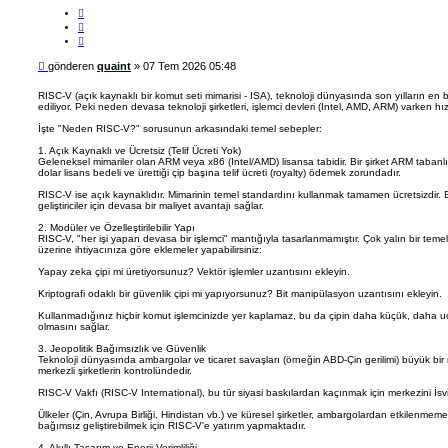
ş
B
i
i
A
m
l
l
q
g
ı
u
i
n
a
M
gönderen
quaint
»
07 Tem 2026 05:48
t
i
e
ı
n
s
t
RISC-V (açık kaynaklı bir komut seti mimarisi - ISA), teknoloji dünyasında son yılların en 
ediliyor. Peki neden devasa teknoloji şirketleri, işlemci devleri (Intel, AMD, ARM) varken h
a
j
İşte "Neden RISC-V?" sorusunun arkasındaki temel sebepler:
1. Açık Kaynaklı ve Ücretsiz (Telif Ücreti Yok)
Geleneksel mimariler olan ARM veya x86 (Intel/AMD) lisansa tabidir. Bir şirket ARM tabanlı
dolar lisans bedeli ve ürettiği çip başına telif ücreti (royalty) ödemek zorundadır.
RISC-V ise açık kaynaklıdır. Mimarinin temel standardını kullanmak tamamen ücretsizdir. Bu d
geliştiriciler için devasa bir maliyet avantajı sağlar.
2. Modüler ve Özelleştirilebilir Yapı
RISC-V, "her işi yapan devasa bir işlemci" mantığıyla tasarlanmamıştır. Çok yalın bir teme
üzerine ihtiyacınıza göre eklemeler yapabilirsiniz:
Yapay zeka çipi mi üretiyorsunuz? Vektör işlemler uzantısını ekleyin.
Kriptografi odaklı bir güvenlik çipi mi yapıyorsunuz? Bit manipülasyon uzantısını ekleyin.
Kullanmadığınız hiçbir komut işlemcinizde yer kaplamaz, bu da çipin daha küçük, daha u
olmasını sağlar.
3. Jeopolitik Bağımsızlık ve Güvenlik
Teknoloji dünyasında ambargolar ve ticaret savaşları (örneğin ABD-Çin gerilimi) büyük bir 
merkezli şirketlerin kontrolündedir.
RISC-V Vakfı (RISC-V International), bu tür siyasi baskılardan kaçınmak için merkezini İsviç
Ülkeler (Çin, Avrupa Birliği, Hindistan vb.) ve küresel şirketler, ambargolardan etkilenmemek
bağımsız geliştirebilmek için RISC-V'e yatırım yapmaktadır.
4. Akıllı Tasarım ve Enerji Verimliliği