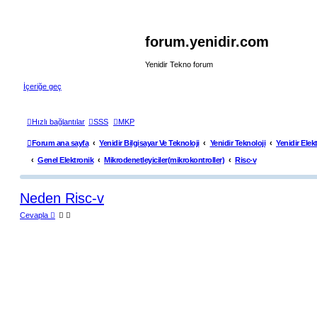
forum.yenidir.com
Yenidir Tekno forum
İçeriğe geç
Hızlı bağlantılar
SSS
MKP
Forum ana sayfa
Yenidir Bilgisayar Ve Teknoloji
Yenidir Teknoloji
Yenidir Elek
Genel Elektronik
Mikrodenetleyiciler(mikrokontroller)
Risc-v
Neden Risc-v
Cevapla