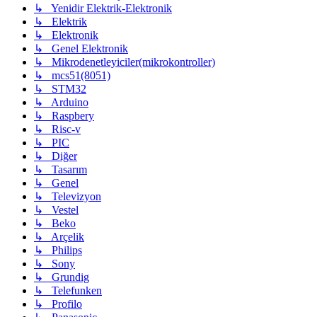
↳ Yenidir Elektrik-Elektronik
↳ Elektrik
↳ Elektronik
↳ Genel Elektronik
↳ Mikrodenetleyiciler(mikrokontroller)
↳ mcs51(8051)
↳ STM32
↳ Arduino
↳ Raspbery
↳ Risc-v
↳ PIC
↳ Diğer
↳ Tasarım
↳ Genel
↳ Televizyon
↳ Vestel
↳ Beko
↳ Arçelik
↳ Philips
↳ Sony
↳ Grundig
↳ Telefunken
↳ Profilo