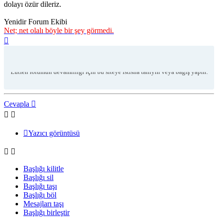
dolayı özür dileriz.
Yenidir Forum Ekibi
Net; net olalı böyle bir şey görmedi.
Başa
dön
Reklam Engelleyici Algılandı!
Lütfen forumun devamlılığı için bu siteye istisna tanıyın veya bağış yapın.
Cevapla
Yazıcı görüntüsü
Hızlı-
yönetim
araçları
Başlığı kilitle
Başlığı sil
Başlığı taşı
Başlığı böl
Mesajları taşı
Başlığı birleştir