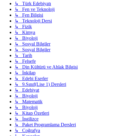
↳ Türk Edebiyatı
↳ Fen ve Teknoloji
↳ Fen Bilgisi
↳ Teknoloji Dersi
↳ Fizik
↳ Kimya
↳ Biyoloji
↳ Sosyal Bilgiler
↳ Sosyal Bilgiler
↳ Tarih
↳ Felsefe
↳ Din Kültürü ve Ahlak Bilgisi
↳ İnkilap
↳ Edebi Eserler
↳ 9.Sınıf(Lise 1) Dersleri
↳ Edebiyat
↳ Biyoloji
↳ Matematik
↳ Biyoloji
↳ Kitap Özetleri
↳ İngilizce
↳ Paket Programlama Dersleri
↳ Coğrafya