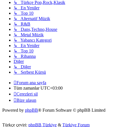
↳ Türkçe Pop,Rock,Klasik
↳ En Yeniler
↳ Top 10
↳ Alternatif Müzik
↳ R&B
↳ Dans,Techno,House
↳ Metal Müzik
↳ Yabancı Kategori
↳ En Yeniler
↳ Top 10
↳ Rihanna
Diğer
↳ Diğer
↳ Serbest Kürsü
Forum ana sayfa
Tüm zamanlar
UTC+03:00
Çerezleri sil
Bize ulaşın
Powered by
phpBB
® Forum Software © phpBB Limited
Türkçe çeviri:
phpBB Türkiye
&
Türkiye Forum