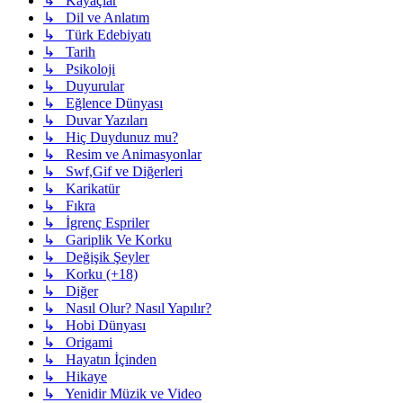
↳ Kayaçlar
↳ Dil ve Anlatım
↳ Türk Edebiyatı
↳ Tarih
↳ Psikoloji
↳ Duyurular
↳ Eğlence Dünyası
↳ Duvar Yazıları
↳ Hiç Duydunuz mu?
↳ Resim ve Animasyonlar
↳ Swf,Gif ve Diğerleri
↳ Karikatür
↳ Fıkra
↳ İgrenç Espriler
↳ Gariplik Ve Korku
↳ Değişik Şeyler
↳ Korku (+18)
↳ Diğer
↳ Nasıl Olur? Nasıl Yapılır?
↳ Hobi Dünyası
↳ Origami
↳ Hayatın İçinden
↳ Hikaye
↳ Yenidir Müzik ve Video