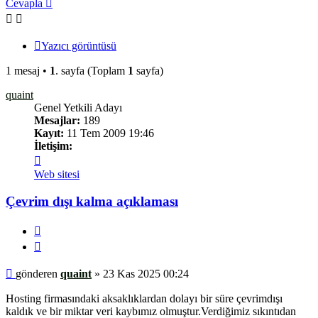
Cevapla
Yazıcı görüntüsü
1 mesaj •
1
. sayfa (Toplam
1
sayfa)
quaint
Genel Yetkili Adayı
Mesajlar:
189
Kayıt:
11 Tem 2009 19:46
İletişim:
İletişim
quaint
Web sitesi
Çevrim dışı kalma açıklaması
Bilgi
Alıntı
Mesaj
gönderen
quaint
»
23 Kas 2025 00:24
Hosting firmasındaki aksaklıklardan dolayı bir süre çevrimdışı
kaldık ve bir miktar veri kaybımız olmuştur.Verdiğimiz sıkıntıdan