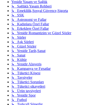
Yenidir Yaşam ve Sağlık
↳ Sağlıklı Yaşam Rehberi
↳ Emeklilik,Sosyal Güvence,Sigorta
↳ SSK
↳ Astronomi ve Fallar
↳ Kadınlara Özel Fallar
↳ Erkeklere Özel Fallar
↳ Yenidir Romantizim ve Güzel Sözler
↳ Şiirler
↳ Aşk Şiirleri
↳ Güzel Sözler
↳ Yenidir Tarih,Sanat
↳ Sanat
↳ Kültür
↳ Yenidir Alışveriş
↳ Kampanya ve Fırsatlar
↳ Tüketici Köşesi
↳ Tavsiyeler
↳ Tüketici Sorunları
↳ Tüketici şikayetleri
↳ Ürün tavsiyeleri
↳ Yenidir Spor
↳ Futbol
↳ Turkcell Süperlig