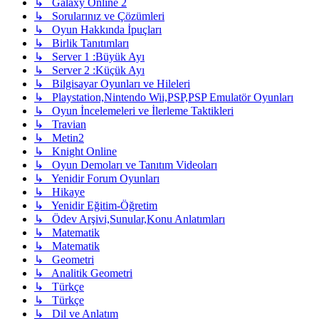
↳ Galaxy Online 2
↳ Sorularınız ve Çözümleri
↳ Oyun Hakkında İpuçları
↳ Birlik Tanıtımları
↳ Server 1 :Büyük Ayı
↳ Server 2 :Küçük Ayı
↳ Bilgisayar Oyunları ve Hileleri
↳ Playstation,Nintendo Wii,PSP,PSP Emulatör Oyunları
↳ Oyun İncelemeleri ve İlerleme Taktikleri
↳ Travian
↳ Metin2
↳ Knight Online
↳ Oyun Demoları ve Tanıtım Videoları
↳ Yenidir Forum Oyunları
↳ Hikaye
↳ Yenidir Eğitim-Öğretim
↳ Ödev Arşivi,Sunular,Konu Anlatımları
↳ Matematik
↳ Matematik
↳ Geometri
↳ Analitik Geometri
↳ Türkçe
↳ Türkçe
↳ Dil ve Anlatım