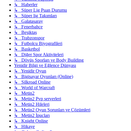
↳ Haberler
↳ Süper Lig Puan Durumu
↳ Süper lig Takımları
↳ Galatasaray
↳ Fenerbahçe
↳ Beşiktaş
↳ Trabzonspor
↳ Futbolcu Biyografileri
↳ Basketbol
↳ Diğer Spor Aktiviteleri
↳ Dövüş Sporları ve Body Building
Yenidir Bilgi ve Eğlence Dünyası
↳ Yenidir Oyun
↳ Bigisayar Oyunları (Online)
↳ Silkroad Online
↳ World of Warcraft
↳ Metin2
↳ Metin2 Pvp serverleri
↳ Metin2 Hileleri
↳ Metin2 Oyun Sorunları ve Çözümleri
↳ Metin2 İpuçları
↳ Knight Online
↳ Hikaye