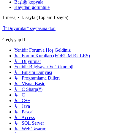
Başlığı kopyala
Kayıtları görüntüle
1 mesaj •
1
. sayfa (Toplam
1
sayfa)
“Duyurular” sayfasına dön
Geçiş yap
Yenidir Forum'a Hoş Geldiniz
↳ Forum Kuralları (FORUM RULES)
↳ Duyurular
Yenidir Bilgisayar Ve Teknoloji
↳ Bilişim Dünyası
↳ Programlama Dilleri
↳ Visual Basic
↳ C Sharp(#)
↳ C
↳ C++
↳ Java
↳ Pascal
↳ Access
↳ SQL Server
↳ Web Tasarım