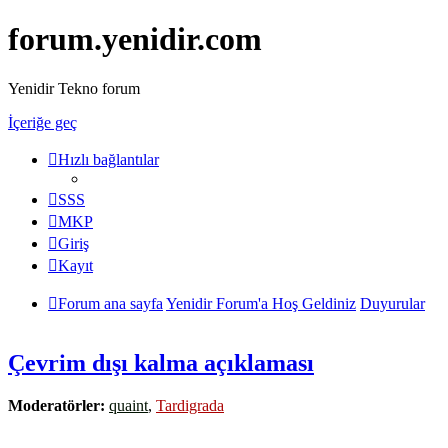
forum.yenidir.com
Yenidir Tekno forum
İçeriğe geç
Hızlı bağlantılar
SSS
MKP
Giriş
Kayıt
Forum ana sayfa
Yenidir Forum'a Hoş Geldiniz
Duyurular
Çevrim dışı kalma açıklaması
Moderatörler:
quaint
,
Tardigrada