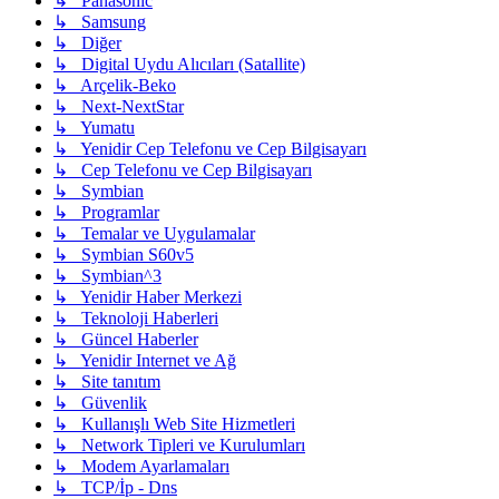
↳ Panasonic
↳ Samsung
↳ Diğer
↳ Digital Uydu Alıcıları (Satallite)
↳ Arçelik-Beko
↳ Next-NextStar
↳ Yumatu
↳ Yenidir Cep Telefonu ve Cep Bilgisayarı
↳ Cep Telefonu ve Cep Bilgisayarı
↳ Symbian
↳ Programlar
↳ Temalar ve Uygulamalar
↳ Symbian S60v5
↳ Symbian^3
↳ Yenidir Haber Merkezi
↳ Teknoloji Haberleri
↳ Güncel Haberler
↳ Yenidir Internet ve Ağ
↳ Site tanıtım
↳ Güvenlik
↳ Kullanışlı Web Site Hizmetleri
↳ Network Tipleri ve Kurulumları
↳ Modem Ayarlamaları
↳ TCP/İp - Dns