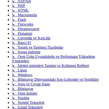
↳ ASP.Net
↳ PHP
↳ HTML
↳ Macromedia
↳ Flash
↳ Fireworks
↳ Dreamweaver
↳ Donanım
↳ Güvenlik ve Kırıcılık
↳ İkinci El
↳ Yararlı ve Yardımcı Yazılımlar
↳ Sorun giderme
↳ Oem Ürün Uyumluluğu ve Performans Yükseltme
Yöntemleri
↳ İşletim sistemleri Tanıtım ve Kullanım Rehberi
↳ Linux
↳ Windows
↳ Bilgisayar Dünyasındaki Son Gelişmler ve Yenilikler
↳ Soru ve Cevap Alanı
↳ Bilgisayar
↳ Oem ürünler
↳ Yazılım
↳ Yenidir Teknoloji
↳ Genel Teknoloji